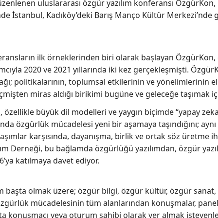
zenlenen uluslararası özgür yazılım konferansı ÖzgürKon, b
inde İstanbul, Kadıköy’deki Barış Manço Kültür Merkezi’nde
ansların ilk örneklerinden biri olarak başlayan ÖzgürKon,
mcıyla 2020 ve 2021 yıllarında iki kez gerçekleşmişti. Özgür
ı; politikalarının, toplumsal etkilerinin ve yönelimlerinin e
çmişten miras aldığı birikimi bugüne ve geleceğe taşımak içi
a, özellikle büyük dil modelleri ve yaygın biçimde “yapay zek
anında özgürlük mücadelesi yeni bir aşamaya taşındığını; aynı
şımlar karşısında, dayanışma, birlik ve ortak söz üretme 
lım Derneği, bu bağlamda özgürlüğü yazılımdan, özgür yazıl
ya katılmaya davet ediyor.
başta olmak üzere; özgür bilgi, özgür kültür, özgür sanat, 
özgürlük mücadelesinin tüm alanlarından konuşmalar, panell
nsta konuşmacı veya oturum sahibi olarak yer almak isteyenl