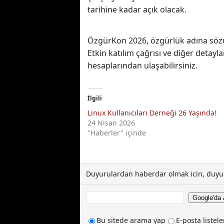
tarihine kadar açık olacak.
ÖzgürKon 2026, özgürlük adına sözü 
Etkin katılım çağrısı ve diğer deta
hesaplarından ulaşabilirsiniz.
İlgili
Linux Kullanıcıları Derneği 26 Yaşında!
24 Nisan 2026
"Haberler" içinde
Duyurulardan haberdar olmak icin, duyur
Bu sitede arama yap
E-posta listel