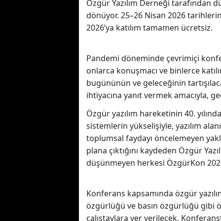
Özgür Yazılım Derneği tarafından dü
dönüyor. 25–26 Nisan 2026 tarihler
2026’ya katılım tamamen ücretsiz.
Pandemi döneminde çevrimiçi konfer
onlarca konuşmacı ve binlerce katılı
bugününün ve geleceğinin tartışılacağ
ihtiyacına yanıt vermek amacıyla, ge
Özgür yazılım hareketinin 40. yılınd
sistemlerin yükselişiyle, yazılım al
toplumsal faydayı öncelemeyen yakla
plana çıktığını kaydeden Özgür Yazı
düşünmeyen herkesi ÖzgürKon 2026’
Konferans kapsamında özgür yazılım 
özgürlüğü ve basın özgürlüğü gibi 
çalıştaylara yer verilecek. Konfera