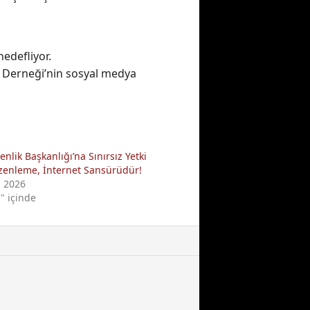
edefliyor.
m Derneği’nin sosyal medya
nlik Başkanlığı’na Sınırsız Yetki
zenleme, İnternet Sansürüdür!
s 2026
" içinde